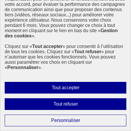
votre accord, pour évaluer la performance des campagnes
de communication ainsi que pour proposer des contenus
tiers (vidéos, réseaux sociaux...) pour améliorer votre
expérience utilisateur. Nous conservons votre choix
pendant 6 mois. Vous pouvez changer ce choix à tout
moment en cliquant sur le lien en bas du site «
Gestion
des cookies
».
Appel à soumissions des Nations unies pour des
Cliquez sur «
Tout accepter
» pour consentir à l’utilisation
bonnes pratiques de mise en œuvre de l’Agenda
de tous les cookies. Cliquez sur «
Tout refuser
» pour
2030
n’autoriser que les cookies fonctionnels. Vous pouvez
aussi paramétrer vos choix en cliquant sur
Le Département des affaires économiques et sociales des Nations
«
Personnaliser
».
Unies a lancé un appel à soumission pour les bonnes pratiques, les
réussites et les leçons tirées des ODD dans la mise en œuvre de
l’Agenda 2030 du 2 décembre 2020 au 14 mars 2021.
Autoriser
Tout accepter
S’appuyer sur l’éducation et la formation tout au long de la vie
tous
20 janvier 2021 - À l’International
les
Interdire
Tout refuser
cookies
tous
les
Paramétrer
Personnaliser
cookies
les