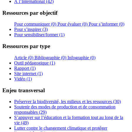
À l’International (42)
Ressources par objectif
Pour communiquer (0)
Pour évaluer (0)
Pour s’informer (0)
Pour s’inspirer (3)
Pour sensibiliser/former (1)
Ressources par type
Article (0)
Bibliographie (0)
Infographie (0)
Outil pédagogique (1)
Rapport (1)
Site internet (1)
Vidéo (1)
Enjeu transversal
Préserver la biodiversité, les milieux et les ressources (30)
Soutenir des modes de production et de consommation
responsables (29)
S’appuyer sur l’éducation et la formation tout au long de la
vie (49)
Lutter contre le changement climatique et protéger